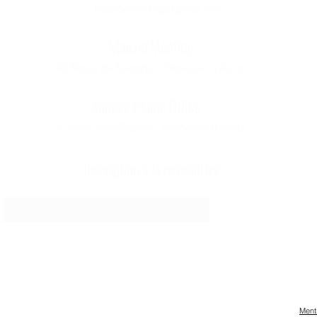
maisonmeeting@gmail.com
Maison Meeting
43 Route de Sainghin, Villeneuve d'Ascq.
Annexe Plaine Office
37 allée de la Raperie, Villeneuve d'Ascq.
Inscription à la newsletter
Envoyer
Ment