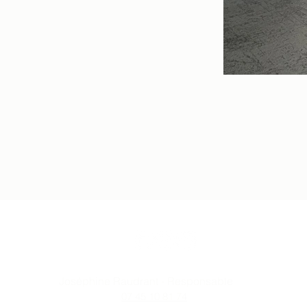
Suivez-nous
Joséphine Raudrant - Responsable
07 45 10 81 74