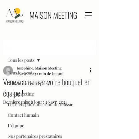
MAISON MEETING
Post
Tous les posts
Joséphine, Maison Meeting
Tous les posts
26 avr. 2023
1 min de lecture
Venez composer votre bouquet en
Monde de l'entreprise
équipe !
Le comeeting
Dernière mise à jour :
26 avr. 2024
Les clefs pour une réunion réussie
Contact humain
L'équipe
Nos partenaires prestataires