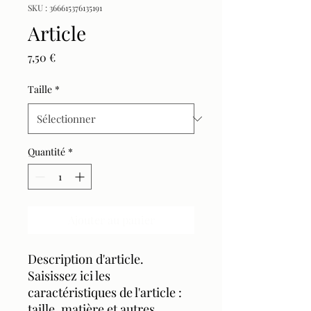
SKU : 366615376135191
Article
Prix
7,50 €
Taille
*
Quantité
*
Ajouter au panier
Description d'article. 
Saisissez ici les 
caractéristiques de l'article : 
taille, matière et autres 