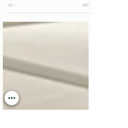
Les événements d’entreprise ne
ressemblent plus à ce qu’ils étaient il y a
encore quelques années. Fini les longues
journées passées assis dans une salle, à
enchaîner les présentations. Aujourd’hui,
les entreprises recherchent des formats
plus vivants, plus engageants, et surtout
plus humains. Pour capter l’attention,
stimuler les idées et créer du lien, une
nouvelle approche s’impose : bouger, créer,
échanger . Trois dynamiques qui
redéfinissent en profondeur la manière d’o