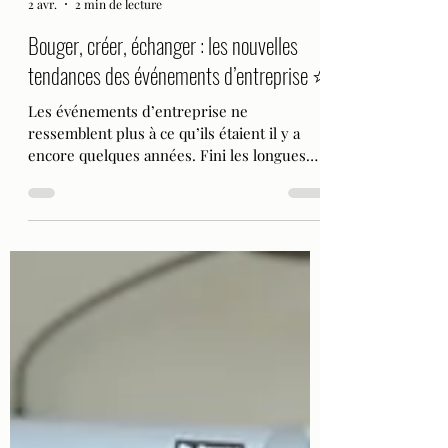
Emma, de Maison Meeting
2 avr.
2 min de lecture
Bouger, créer, échanger : les nouvelles
tendances des événements d’entreprise ⭐️
Les événements d’entreprise ne
ressemblent plus à ce qu’ils étaient il y a
encore quelques années. Fini les longues
journées passées assis dans une salle, à
enchaîner les présentations. Aujourd’hui,
les entreprises recherchent des formats
plus vivants, plus engageants, et surtout
plus humains. Pour capter l’attention,
stimuler les idées et créer du lien, une
nouvelle approche s’impose : bouger, créer,
échanger . Trois dynamiques qui