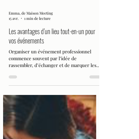
Emma, de Maison Meeting
15 avr.
1 min de lecture
Les avantages d’un lieu tout-en-un pour
vos événements
Organiser un événement professionnel
commence souvent par l’idée de
rassembler, d’échanger et de marquer les
esprits. Puis très vite, la réalité s’impose .
Chercher un lieu, coordonner les
prestataires, gérer la logistique, anticiper
les imprévus… L’organisation devient un
projet à part entière. Et si tout pouvait être
plus simple ? C’est précisément là que le
lieu tout-en-un change la donne . Une
organisation enfin simplifiée Lorsqu’un